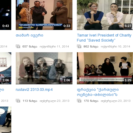
0:43
0:33
5:27
თამარ ივერი
Tamar Iveri President of Charity
Fund “Saved Society”
 2014
657 ნახვა
ოქტომბერი 11, 2014
862 ნახვა
ოქტომბერი 10, 2014
1:06
1:06
1:25
ლი
rustavi2 2313.03.mp4
ფრაქცია "ქართული
ოცნება–თბილისი"ს
თავმჯდომარე გიორგი
, 2013
113 ნახვა
თებერვალი 23, 2013
170 ნახვა
თებერვალი 23, 2013
მუსხელიშვილი