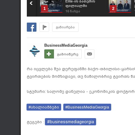
Elite-ის ბათუმის
ფილიალში
1
2
Samsung-ის
16
ნახვა
დასაკეცი
სმარტოფების
ახალი თაობის
გაზიარება
პრეზენტაცია
გაიმართა
BusinessMediaGeorgia
გამოიწერე
რა იცვლება შუა დერეფანში ბაქო-თბილისი-ყარსი
ტვირთების მომზიდავი, თუ ნაწილობრივ ტვირთს წ
სტუმარი: სალომე დანელია - ეკონომიკის დოქტორი/
#ახალიამბები
#BusinessMediaGeorgia
#businessmediageorgia
ტეგები :