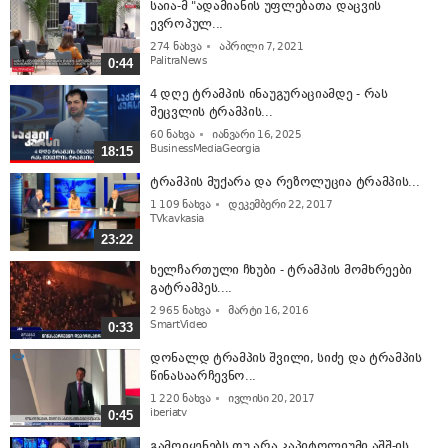
საია-მ "ადამიანის უფლებათა დაცვის
ევროპულ...
274
ნახვა
აპრილი 7, 2021
PalitraNews
0:44
4 დღე ტრამპის ინაუგურაციამდე - რას
შეცვლის ტრამპის...
60
ნახვა
იანვარი 16, 2025
BusinessMediaGeorgia
18:15
ტრამპის მუქარა და რეზოლუცია ტრამპის...
1 109
ნახვა
დეკემბერი 22, 2017
TVkavkasia
23:22
ხელჩართული ჩხუბი - ტრამპის მომხრეები
გატრამპეს....
2 965
ნახვა
მარტი 16, 2016
SmartVideo
0:33
დონალდ ტრამპის შვილი, სიძე და ტრამპის
წინასაარჩევნო...
1 220
ნახვა
ივლისი 20, 2017
iberiatv
0:45
გამოიყენებს თუ არა კაპიტოლიუმი აშშ-ის