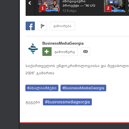
ინოვაციური
პროექტი — "AI UG
1
2
ჰოსპიტალი" /
12
ნახვა
თამარ ლობჟანიძე
& ნანა დიხამინჯია
გაზიარება
BusinessMediaGeorgia
გამოიწერე
საქართველოს ენდოკრინოლოგიისა და მეტაბოლიზ
2026“ გამართა
#ახალიამბები
#BusinessMediaGeorgia
#businessmediageorgia
ტეგები :