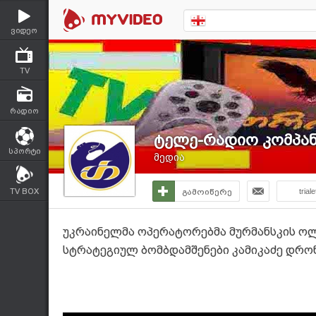
ვიდეო
TV
რადიო
ტელე-რადიო კომპანი
სპორტი
მედია
TV BOX
გამოიწერე
triale
უკრაინელმა ოპერატორებმა მურმანსკის ოლქ
სტრატეგიულ ბომბდამშენები კამიკაძე დრო