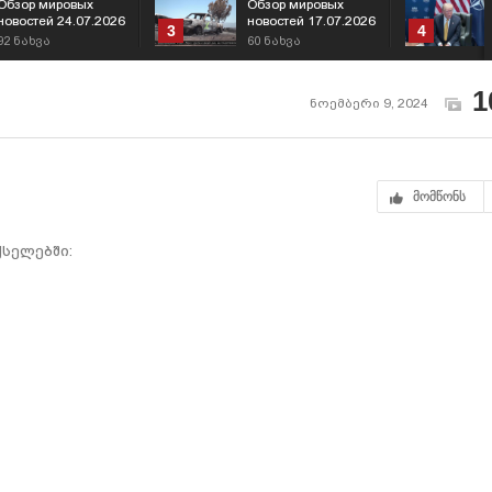
Обзор мировых
Обзор мировых
новостей 24.07.2026
новостей 17.07.2026
3
4
92
ნახვა
60
ნახვა
1
ნოემბერი 9, 2024
მომწონს
სელებში: