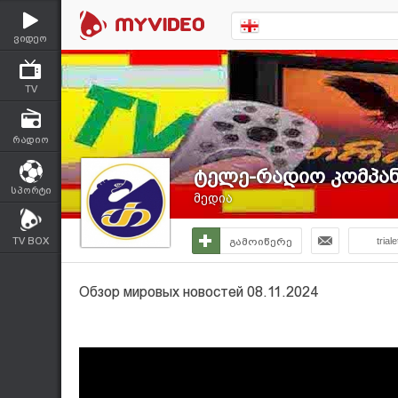
ვიდეო
TV
რადიო
ტელე-რადიო კომპანი
სპორტი
მედია
TV BOX
გამოიწერე
triale
Обзор мировых новостей 08.11.2024