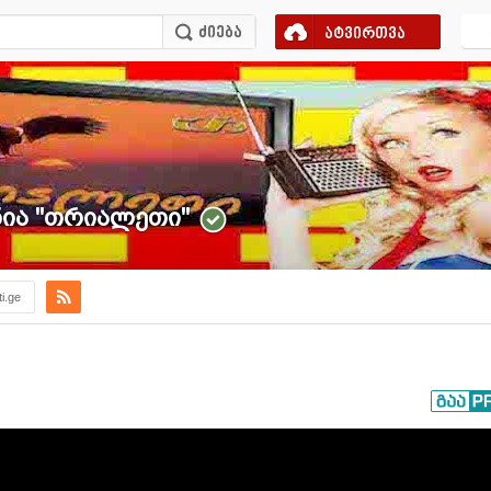
ატვირთვა
ა ''თრიალეთი''
ti.ge