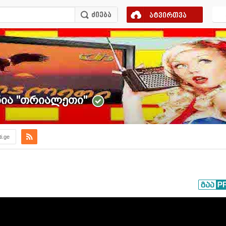
ატვირთვა
ა ''თრიალეთი''
ti.ge