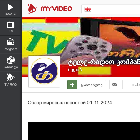
ვიდეო
TV
რადიო
ტელე-რადიო კომპანი
სპორტი
მედია
TV BOX
გამოიწერე
triale
Обзор мировых новостей 01.11.2024