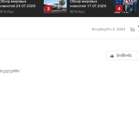
Обзор мировых
Обзор мировых
новостей 24.07.2026
новостей 17.07.2026
3
4
96
ნახვა
60
ნახვა
ნოემბერი 2, 2024
მომწონს
სელებში: