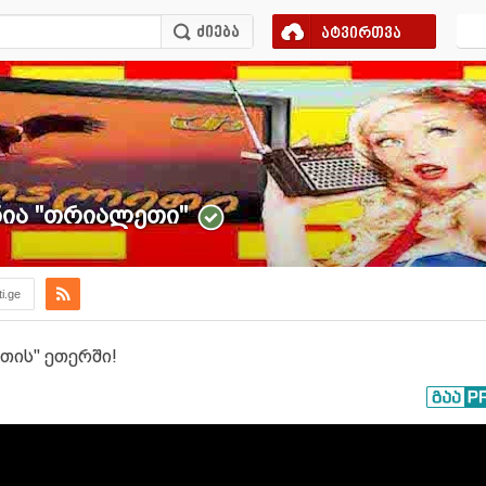
ატვირთვა
ა ''თრიალეთი''
ti.ge
თის" ეთერში!