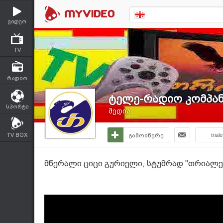
ვიდეო
TV
რადიო
ტელე-რადიო კომპანი
სპორტი
მედია
TV BOX
გამოიწერე
triale
მწერალი ციცი გურიელი, სტუმრად "თრიალე