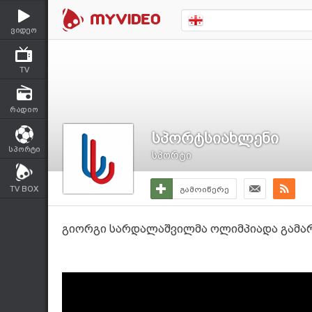
ვიდეო
TV
რადიო
სპორტსიახლენი
სპორტი
სპორტი
TV BOX
გამოიწერე
გიორგი სარდალაშვილმა ოლიმპიადა გამარ