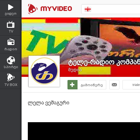
ვიდეო
TV
რადიო
ტელე-რადიო კომპანი
სპორტი
მედია
TV BOX
გამოიწერე
triale
ლელა ვეშაგური