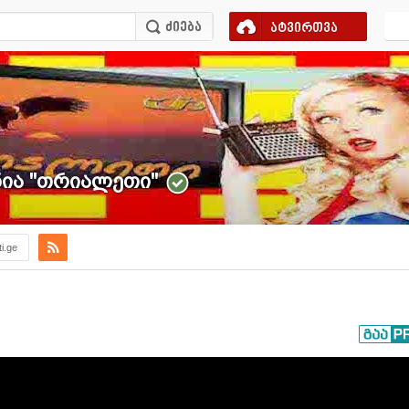
ატვირთვა
ა ''თრიალეთი''
ti.ge