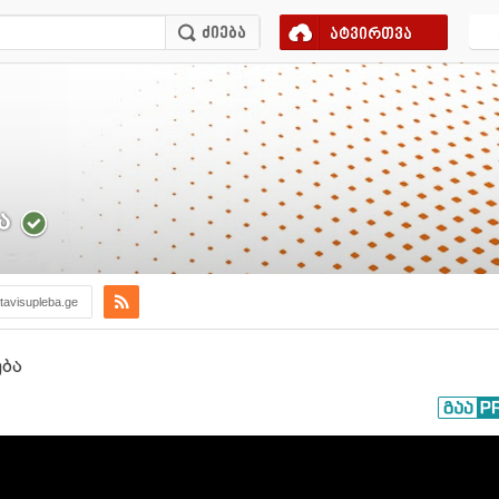
ატვირთვა
ა
otavisupleba.ge
ება