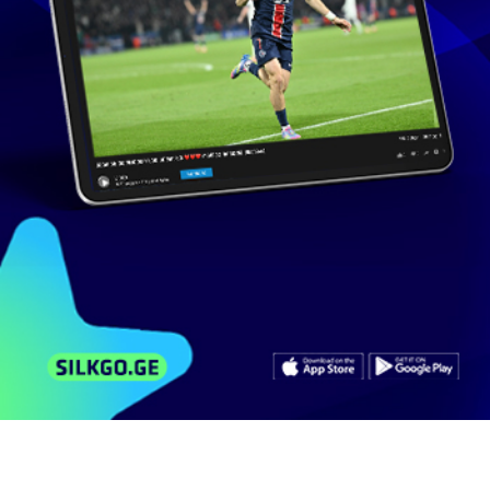
1 629 ხელმომწერი
მსგავსი ვიდეოები
არხის ვიდეოები
კომენტარები
რატომ გამოუშვეს ეკა მიშველაძე
საზოგადოებრივი...
540
ნახვა
მაისი 18, 2018
iberiatv
6:22
ბიძინა ივანიშვილი მოსვლის დღიდან მედიას
გვეუბნება,...
202
ნახვა
მაისი 16, 2022
dailynews
1:09
ნიკა მჟავანაძე,ირაკლი კიკნაველიძე,ნინო
ზაუტაშვილი,...
572
ნახვა
ნოემბერი 21, 2016
dailynews
31:34
ჩვენ გვჭირდება, რომ ვიყოთ ძლიერები,
ამისთვის...
417
ნახვა
მარტი 23, 2018
dailynews
0:30
ეკა მიშველაძე დაკითხვაზე