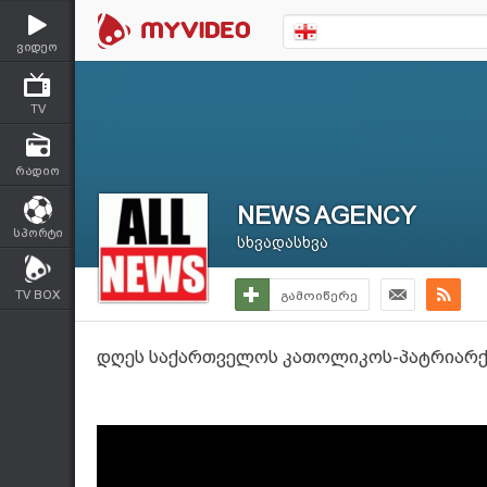
ვიდეო
TV
რადიო
NEWS AGENCY
სპორტი
სხვადასხვა
TV BOX
გამოიწერე
დღეს საქართველოს კათოლიკოს-პატრიარქი 