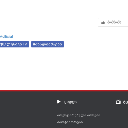
მომწონს
official
ექსკლუზივიTV
#ახალიამბები
ვიდეო
ტ
ბრენდირებული არხები
პარტნიორები