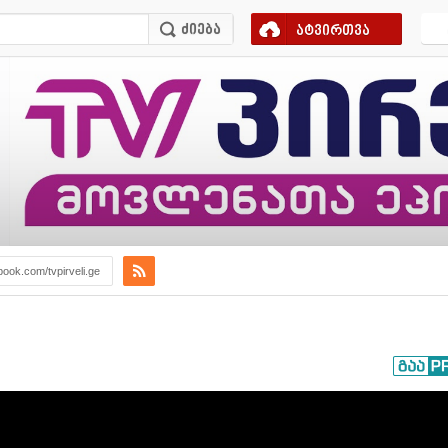
ატვირთვა
book.com/tvpirveli.ge