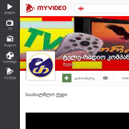
ვიდეო
TV
რადიო
ტელე-რადიო კომპანი
სპორტი
მედია
TV BOX
გამოიწერე
triale
საახალწლო ქუდი