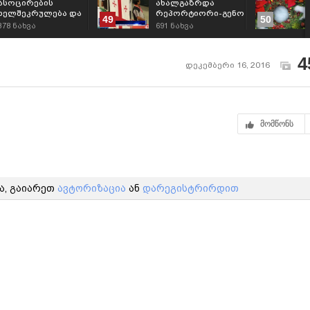
ასოცირების
ახალგაზრდა
ხელშეკრულება და
რეპორტიორი-გენო
49
50
ახალგაზრდები-
პეტრიაშვილი
378
ნახვა
691
ნახვა
ახალგაზრდა
რეპორტიორი
4
დეკემბერი 16, 2016
მომწონს
ა, გაიარეთ
ავტორიზაცია
ან
დარეგისტრირდით