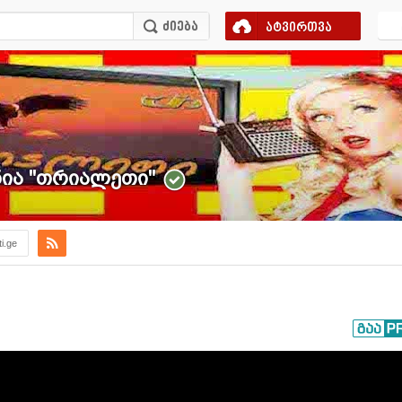
ატვირთვა
ა ''თრიალეთი''
ti.ge