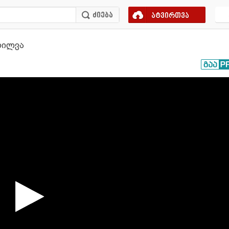
ატვირთვა
ნხილვა