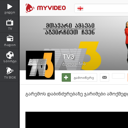
ვიდეო
TV
რადიო
TV3
სპორტი
ტელევიზია
TV BOX
გამოიწერე
გარემოს დაბინძურებაზე ჯარიმები ამოქმე