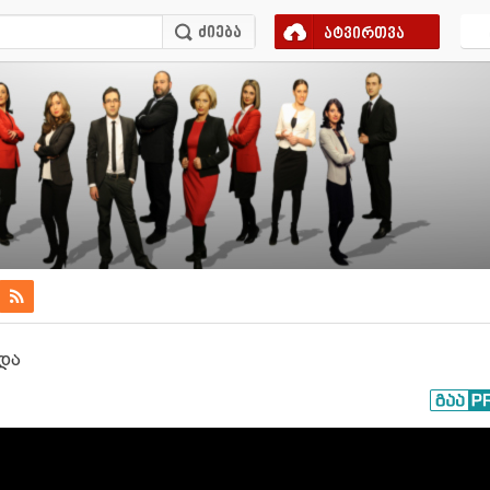
ატვირთვა
დდა