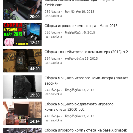
Keddr.com
239
ნახვა
ნოემბერი 19, 2013
lashaablotia
20:00
Сборка игрового компьютера - Март 2015
326
ნახვა
სექტემბერი 5, 2015
lashaablotia
12:42
Сборка топ геймерского компьютера (2013) ч 2
264
ნახვა
ოქტომბერი 25, 2013
lashaablotia
44:20
Сборка мощного игрового компьютера (полная
версия)
242
ნახვა
ნოემბერი 23, 2013
lashaablotia
19:38
Сборка мощного бюджетного игрового
компьютера 22000 руб.
410
ნახვა
ნოემბერი 23, 2013
lashaablotia
14:14
Сборка игрового компьютера на базе Xigmatek