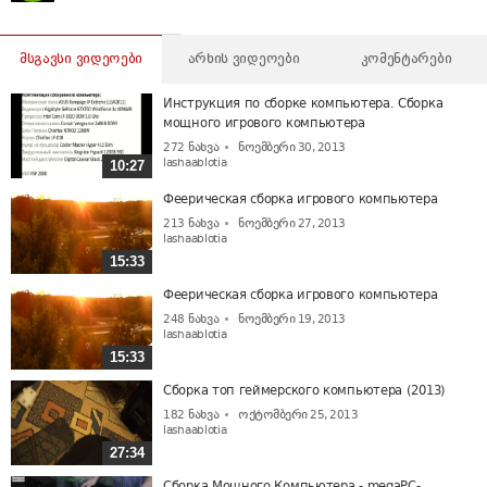
მსგავსი ვიდეოები
არხის ვიდეოები
კომენტარები
Инструкция по сборке компьютера. Сборка
мощного игрового компьютера
272
ნახვა
ნოემბერი 30, 2013
lashaablotia
10:27
Феерическая сборка игрового компьютера
213
ნახვა
ნოემბერი 27, 2013
lashaablotia
15:33
Феерическая сборка игрового компьютера
248
ნახვა
ნოემბერი 19, 2013
lashaablotia
15:33
Сборка топ геймерского компьютера (2013)
182
ნახვა
ოქტომბერი 25, 2013
lashaablotia
27:34
Сборка Мощного Компьютера - megaPC-