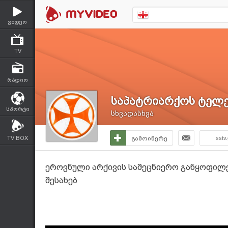
ვიდეო
TV
რადიო
საპატრიარქოს ტელე
სპორტი
სხვადასხვა
TV BOX
გამოიწერე
sstv
ეროვნული არქივის სამეცნიერო განყოფილ
შესახებ