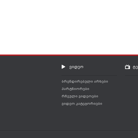
ვიდეო
ტ
ბრენდირებული არხები
პარტნიორები
რჩეული ვიდეოები
ვიდეო კატეგორიები