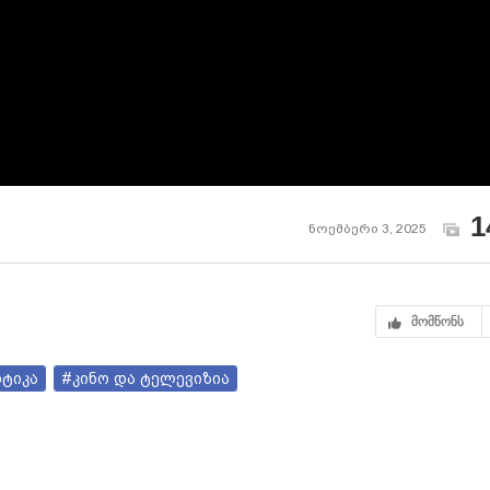
1
ნოემბერი 3, 2025
მომწონს
იტიკა
#კინო და ტელევიზია