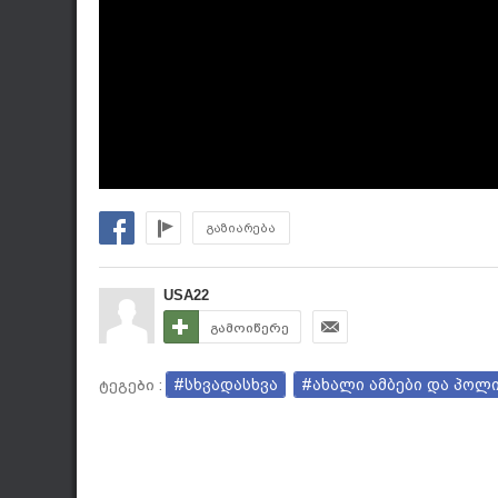
გაზიარება
USA22
გამოიწერე
#სხვადასხვა
#ახალი ამბები და პოლ
ტეგები :