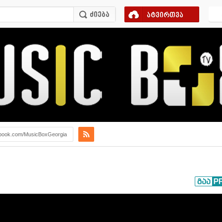
ატვირთვა
book.com/MusicBoxGeorgia