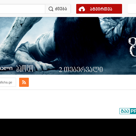
ატვირთვა
afisha.ge