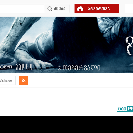
ატვირთვა
afisha.ge