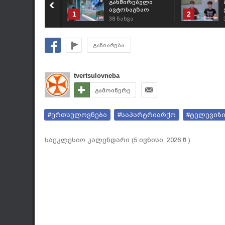
გახშირებული
ავტოსაგზაო
1
2
შემთხვევებისა და
38
ნახვა
პრევენციული
ღონისძიებების
შესახებ
გაზიარება
tvertsulovneba
გამოიწერე
#ერთსულოვნება
#საპარტრიარქო
#ტელევიზ
საეკლესიო კალენდარი (5 ივნისი, 2026 წ.)