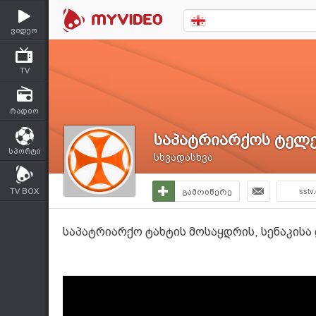
ვიდეო
TV
რადიო
საპატრიარქოს ტელე
სპორტი
სხვადასხვა
TV BOX
გამოიწერე
sstv
საპატრიარქო ტახტის მოსაყდრის, სენაკისა