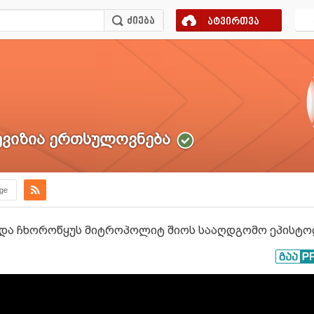
ატვირთვა
ვიზია ერთსულოვნება
.ge
 და ჩხოროწყუს მიტროპოლიტ შიოს სააღდგომო ეპისტოლე