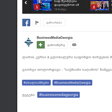
სად შეიძლება
დავისვენოთ ამ
1
2
ზაფხულს? -
14
ნახვა
რეიტინგი
გაზიარება
BusinessMediaGeorgia
გამოიწერე
ლარის კურსი & გლობალური საფონდო ბირჟების მიმ
გიორგი თოლორდავა - "საქმიანი საღამოს" წამყვა
#ახალიამბები
#BusinessMediaGeorgia
#businessmediageorgia
ტეგები :