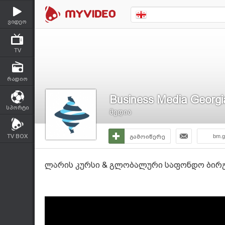
ვიდეო
TV
რადიო
Business Media Georgi
სპორტი
მედია
TV BOX
გამოიწერე
bm.g
ლარის კურსი & გლობალური საფონდო ბირჟებ