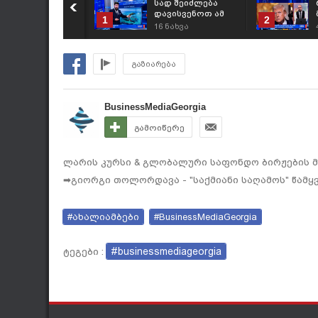
სად შეიძლება
დავისვენოთ ამ
1
2
ზაფხულს? -
16
ნახვა
რეიტინგი
გაზიარება
BusinessMediaGeorgia
გამოიწერე
ლარის კურსი & გლობალური საფონდო ბირჟების მიმ
➡გიორგი თოლორდავა - "საქმიანი საღამოს" წამყ
#ახალიამბები
#BusinessMediaGeorgia
#businessmediageorgia
ტეგები :