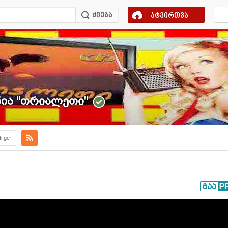
ატვირთვა
ა ''თრიალეთი''
ti.ge