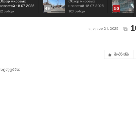
Обзор мировых
Обзор мировых
новостей 18.07.2025
новостей 18.07.2025
49
50
82
ნახვა
103
ნახვა
1
ივლისი 21, 2025
მომწონს
სელებში: