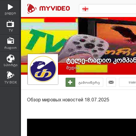
ვიდეო
TV
რადიო
ტელე-რადიო კომპანი
სპორტი
მედია
TV BOX
გამოიწერე
triale
Обзор мировых новостей 18.07.2025