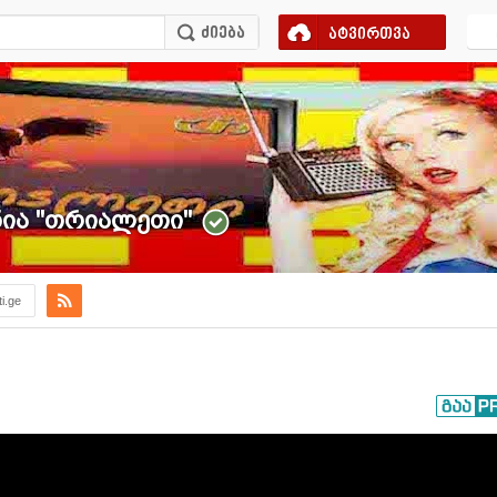
ატვირთვა
ა ''თრიალეთი''
ti.ge