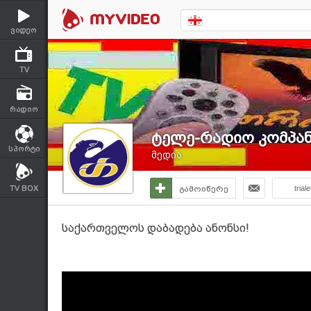
ვიდეო
TV
რადიო
ტელე-რადიო კომპანი
სპორტი
მედია
TV BOX
გამოიწერე
triale
საქართველოს დაბადება ანონსი!