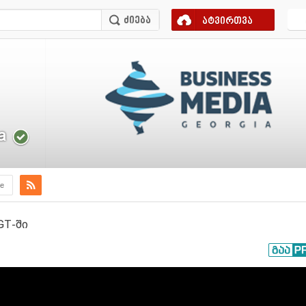
ატვირთვა
a
e
GT-ში