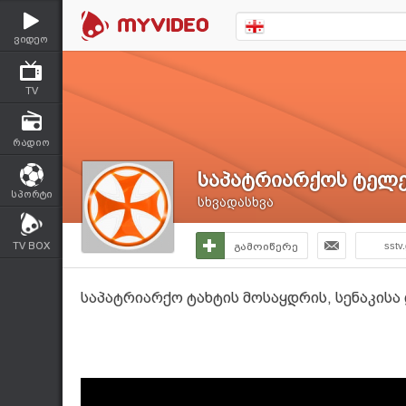
ვიდეო
TV
რადიო
საპატრიარქოს ტელე
სპორტი
სხვადასხვა
TV BOX
გამოიწერე
sstv
საპატრიარქო ტახტის მოსაყდრის, სენაკისა 