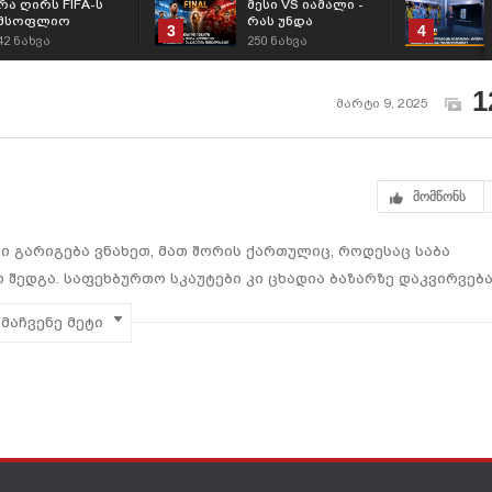
რა ღირს FIFA-ს
მესი VS იამალი -
მსოფლიო
რას უნდა
3
4
ჩემპიონატში
ველოდოთ
42
ნახვა
250
ნახვა
მონაწილეობა?
არგენტინა–
ესპანეთის
ფინალისგან?
1
მარტი 9, 2025
მომწონს
 გარიგება ვნახეთ, მათ შორის ქართულიც, როდესაც საბა
 შედგა. საფეხბურთო სკაუტები კი ცხადია ბაზარზე დაკვირვებ
რო საინტერესო გარიგებებს გვპირდებიან, რა თქმა უნდა მათ
მაჩვენე მეტი