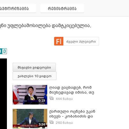
ავტორიზაცია
რეგისტრაცია
ვენი უფლებამოსილება დამტკიცებულია,
ძველი პლეიერი
მსგავსი ვიდეოები
უახლესი 10 ვიდეო
ღიად ვაცხადებ, რომ
მიუხედავად იმისა, თუ
რა დაადგინა
444 ნახვა
0:19
სტრასბურგმა საკნიდან
ნოემბერი 29, 2017
გაყვანის საკითხზე,
ქართული ოცნება უკან
ჩემთვის ეს
იხევს - კობახიძის და
მნიშვნელოვანი არ
ოცნების სხვა სახეების
არის - თეა წულუკიანი
260 ნახვა
3:24
გადაწყვეტილებით თეა
დეკემბერი 23, 2020