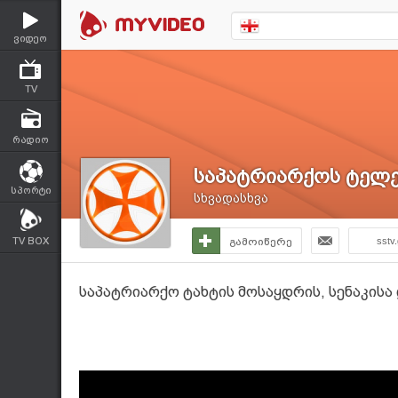
ვიდეო
TV
რადიო
საპატრიარქოს ტელე
სპორტი
სხვადასხვა
TV BOX
გამოიწერე
sstv
საპატრიარქო ტახტის მოსაყდრის, სენაკისა 