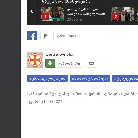
საკვირაო მსახურება :
ყოვლადწმინდა
სამების სახელობის
1
2
საპატრიარქო
20
ნახვა
ტაძარში საკვირაო
მსახურება
აღევლინა
გაზიარება
(26.07.2026)
tvertsulovneba
გამოიწერე
#ერთსულოვნება
#საპარტრიარქო
#ტელევიზ
საპატრიარქო ტახტის მოსაყდრის, სენაკისა და ჩ
კვირა (15.09.2024)