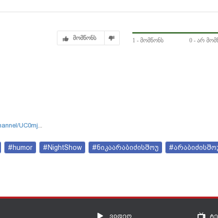
მომწონს
1
- მომწონს
0
- არ მომ
channel/UC0mj
...
#humor
#NightShow
#ნიკაარაბიძისშოუ
#არაბიძისშო
ვიდეო
ტ