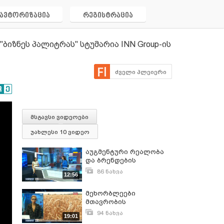
ავტორიზაცია
რეგისტრაცია
იზნეს პალიტრას" სტუმარია INN Group-ის
ძველი პლეიერი
მსგავსი ვიდეოები
უახლესი 10 ვიდეო
აუგმენტური რეალობა
და ბრენდების
განვითარება - "დილის
86 ნახვა
12:56
პალიტრის" სტუმარია
სექტემბერი 7, 2023
“Crosscreators”-ის
მეხორბლეები
აღმასრულებელი
მთავრობის
დირექტორი ანი
გადაწყვეტილების
მანჯავიძე
94 ნახვა
19:01
მოლოდინში - "დილის
სექტემბერი 19, 2023