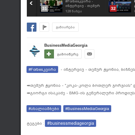
Forbesკვირა - 25
#Forbesკვირა -
ლიანი
ინტერვიუ - თემურ
31
32
არტნიორობის გზა
ჭყონია, ბიზნესმენი
4
ნახვა
128
ნახვა
 "ბრიჯსტოუნი" &
თეგეტა"
გაზიარება
BusinessMediaGeorgia
გამოიწერე
#Forbesკვირა
- ინტერვიუ - თემურ ჭყონია, ბიზნე
➡თემურ ჭყონია - "კოკა-კოლა ბოთლერ ჯორჯიას" 
➡გიორგი ისაკაძე - BMG-ის გენერალური პროდიუს
#ახალიამბები
#BusinessMediaGeorgia
#businessmediageorgia
ტეგები :