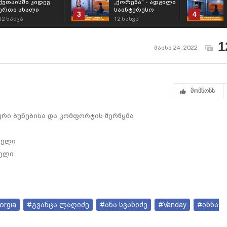
ქუთაისში კიდევ
„ქორენა“ - ადგილი
ერთი ახალი
საინტერესო
3
4
რესტორანი
თავგადასავლების
12
ნახვა
12
ნახვა
„ტიციანის ეზო“
მაძიებელთათვის;
გაიხსნა;
1
მაისი 24, 2022
მომწონს
ური ბუნებისა და კომფორტის შერწყმა
ბელი
ბელი
orgia
#გვანცა ლაღიძე
#ანა სვანიძე
#Vanday
#ინნა