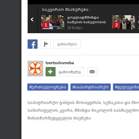
საკვირაო მსახურება :
ყოვლადწმინდა
სამების სახელობის
1
2
საპატრიარქო
22
ნახვა
ტაძარში საკვირაო
მსახურება
აღევლინა
გაზიარება
(26.07.2026)
tvertsulovneba
გამოიწერე
#ერთსულოვნება
#საპარტრიარქო
#ტელევიზ
საპატრიარქო ტახტის მოსაყდრის, სენაკისა და ჩხ
სამარიტელის კვირა, წმინდა ნიკოლოზ სასწაულმოქ
წინასწარმეტყველის ხსენება