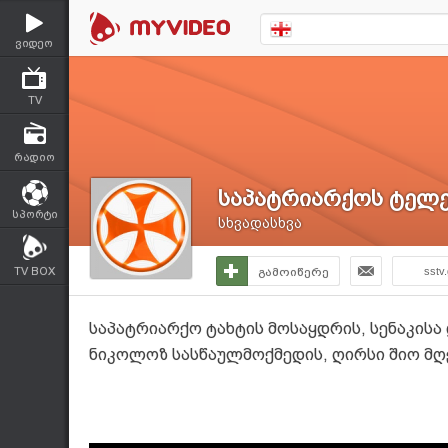
ვიდეო
TV
რადიო
საპატრიარქოს ტელე
სპორტი
სხვადასხვა
TV BOX
გამოიწერე
sstv
საპატრიარქო ტახტის მოსაყდრის, სენაკისა
ნიკოლოზ სასწაულმოქმედის, ღირსი შიო მღვ