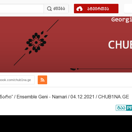
ატვირთვა
book.com/chub1na.ge
ი“ / Ensemble Geni - Narnari / 04.12.2021 / CHUB1NA.GE