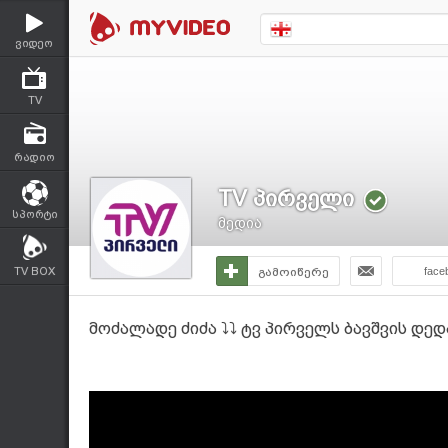
ვიდეო
TV
რადიო
TV პირველი
სპორტი
მედია
TV BOX
გამოიწერე
face
მოძალადე ძიძა ⤵⤵ ტვ პირველს ბავშვის დე