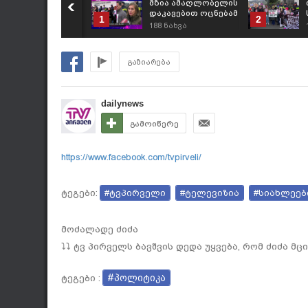
მზია ამაღლობელის
დაკავებით ოცნებამ
1
2
მოგვცა სიგნალი,
188
ნახვა
რომ მან ჩვენი
პროფესია
დააპატიმრა -
გაზიარება
სოფო ზურაბიანი
dailynews
გამოიწერე
https://www.facebook.com/tvpirveli/
ტეგები:
#ტვპირველი
#ტელევიზია
#სიახლეებ
მოძალადე ძიძა
⤵⤵ ტვ პირველს ბავშვის დედა უყვება, რომ ძიძა 
#პოლიტიკა
ტეგები :