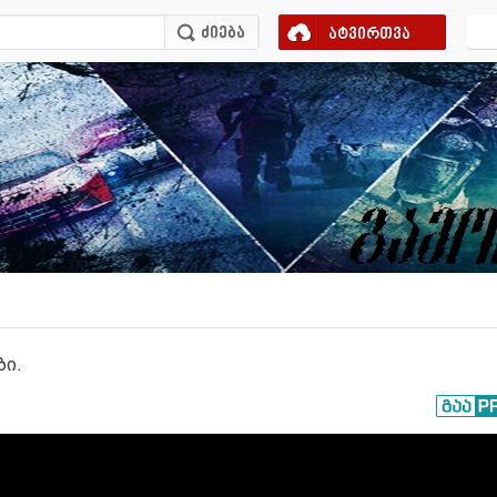
ატვირთვა
ბი.