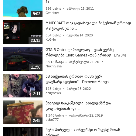
1)
896
ნახვა
აპრილი 25, 2011
Gvritishvili
5:02
MINECRAFT თავგადასავალი ბიჭებთან ერთად
#3 ჯოჯოხეთის...
654
ნახვა
ივლისი 14, 2020
KoGHo
23:13
GTA 5 Online ქართულად | ჯაან ჯერსკი
რბოლები GiorgiGames -თან ერთად [LP#34]
5 918
ნახვა
თებერვალი 21, 2017
Nukri.Salia
11:56
ამ ბიჭებთან ერთად ომში ვერ
დავმარცხდებით" - Domenic Mango
118
ნახვა
მარტი 23, 2022
dailynews
2:11
მიხეილ სააკაშვილი, ახალგაზრდა
გოგონებთან და...
1 346
ნახვა
ოქტომბერი 22, 2019
beko777
2:45
ჩემი პირველი კონცერტი ორკესტრთან
ერთად