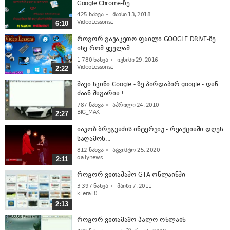
Google Chrome-ზე
425
ნახვა
მაისი 13, 2018
VideoLessons1
6:10
როგორ გავაკეთო ფაილი GOOGLE DRIVE-ზე
ისე რომ ყველამ...
1 780
ნახვა
ივნისი 29, 2016
VideoLessons1
2:22
შავი სკინი Google - ზე პირდაპირ google - დან
ძაან მაგარია !
787
ნახვა
აპრილი 24, 2010
BIG_MAK
2:27
იაკობ ბრეგვაძის ინტერვიუ - რეაქციაში დღეს
საღამოს...
812
ნახვა
აგვისტო 25, 2020
dailynews
2:11
როგორ ვითამაშო GTA ონლაინში
3 397
ნახვა
მაისი 7, 2011
kilera10
2:13
როგორ ვითამაშო ჰალო ონლაინ