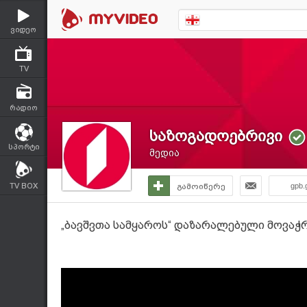
ვიდეო
TV
რადიო
საზოგადოებრივი
სპორტი
მედია
TV BOX
გამოიწერე
gpb.
„ბავშვთა სამყაროს“ დაზარალებული მოვაჭრ