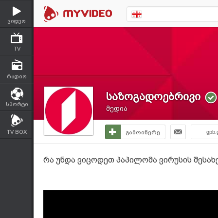
ვიდეო
TV
რადიო
საზოგადოებრივი
სპორტი
მედია
TV BOX
გამოიწერე
gpb.
რა უნდა ვიცოდეთ პაპილომა ვირუსის შესახე