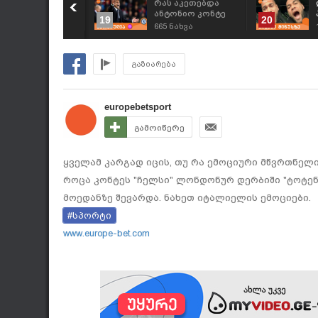
ალანტი - მიულერი
რას აკეთებდა
ან-კლუბში
ანტონიო კონტე
19
20
აშობაო სიმღერას
ტოტენჰემთან
25
ნახვა
665
ნახვა
ღერის
თამაშის დროს
გაზიარება
europebetsport
გამოიწერე
ყველამ კარგად იცის, თუ რა ემოციური მწვრთნელი
როცა კონტეს "ჩელსი" ლონდონურ დერბიში "ტოტენ
მოედანზე შევარდა. ნახეთ იტალიელის ემოციები.
#სპორტი
www.europe-bet.com