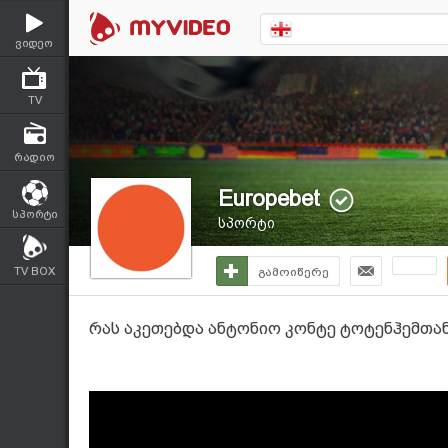
ვიდეო
TV
რადიო
Europebet
სპორტი
სპორტი
TV BOX
გამოიწერე
რას აკეთებდა ანტონიო კონტე ტოტენჰემთა