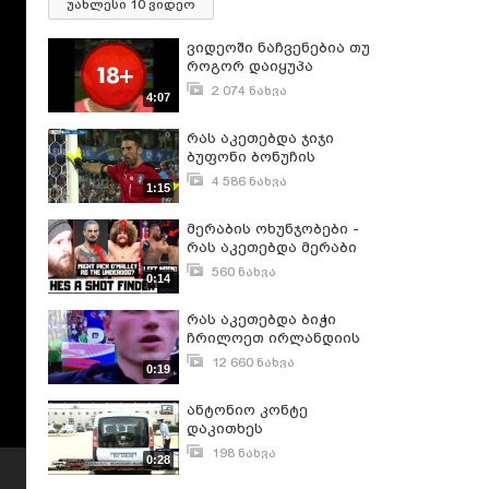
უახლესი 10 ვიდეო
ვიდეოში ნაჩვენებია თუ
როგორ დაიყუპა
სტადიონზე თამაშის
2 074 ნახვა
4:07
დროს სევილიას
ივნისი 25, 2008
ფეხბურთელი ანტონიო
რას აკეთებდა ჯიჯი
პუერტა. :((
ბუფონი ბონუჩის
პენალტის დროს
4 586 ნახვა
1:15
ივლისი 3, 2016
მერაბის ოხუნჯობები -
რას აკეთებდა მერაბი
ომალისთან ბრძოლის
560 ნახვა
0:14
დროს
სექტემბერი 17, 2024
რას აკეთებდა ბიჭი
ჩრილოეთ ირლანდიის
ჰიმნის შესრულების
12 660 ნახვა
0:19
დროს?
ივნისი 21, 2016
ანტონიო კონტე
დაკითხეს
198 ნახვა
0:28
ივლისი 14, 2012