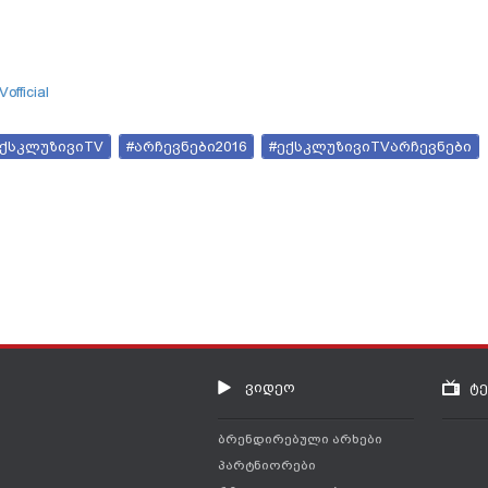
official
ექსკლუზივიTV
#არჩევნები2016
#ექსკლუზივიTVარჩევნები
ვიდეო
ტ
ბრენდირებული არხები
პარტნიორები