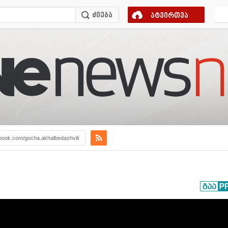
ატვირთვა
book.com/gocha.akhalbedashvili